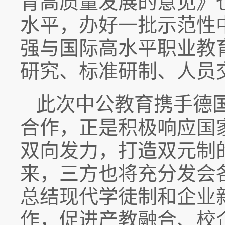
育高质量发展的意见》
水平，办好一批示范性
强与国际高水平职业教
研究、标准研制、人员
此次中公教育携手德国
合作，正是积极响应国家
双向发力，打造双元制
来，三方也将充分发会
总结现代学徒制和企业
作，促进产教融合、校