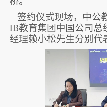
桥。
签约仪式现场，中公
IB教育集团中国公司
经理赖小松先生分别代